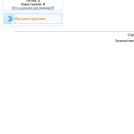
Гостей:
1
Користувачів:
0
[
Хто сьогодні нас відвідав?
]
Ласкаво просимо
Cop
Безкоштов