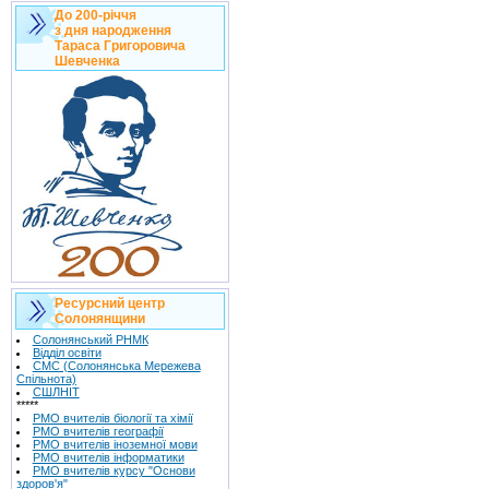
До 200-річчя
з дня народження
Тараса Григоровича
Шевченка
Ресурсний центр
Солонянщини
Солонянський РНМК
Відділ освіти
СМС (Солонянська Мережева
Спільнота)
СШЛНІТ
*****
РМО вчителів біології та хімії
РМО вчителів географії
РМО вчителів іноземної мови
РМО вчителів інформатики
РМО вчителів курсу "Основи
здоров'я"