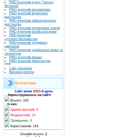
РМО вчителів курсу "Захист
Вітчизни"
РМО вчителів математики
РМО вчителів музичного
мистецтва
РМО вчителів образотворчого
мистецтва
РМО вчителів початкових класів
РМО вчителів російської мови
РМО вчителів
суспільствознавства
РМО вчителів трудового
навчання
РМО вчителів української мови та
літератури
РМО вчителів фізики
РМО вчителів фізкультури
*****
Сайт логопеда
Виховна робота
Статистика
Сайт живе
5093
-й день
Зареєструвалось на сайті
»
Всього: 163
Із них
»
Адміністраторів: 6
Модераторів: 14
Провірених: 0
Користувачів: 143
Онлайн всього:
1