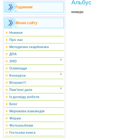
Альбус
Годинник
конкурс
Меню сайту
Новини
Про нас
Методична скарбничка
ДПА
ЗНО
Олімпіади
Конкурси
Вітаємо!!!
Пам'ятні дати
Із досвіду роботи
Блог
Мережева взаємодія
Форум
Фотоальбоми
Гостьова книга