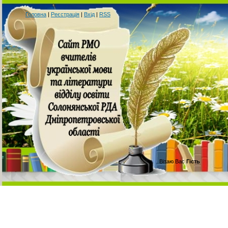
Головна
|
Реєстрація
|
Вхід
|
RSS
Вітаю Вас
Гість