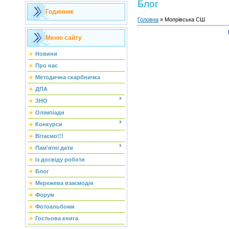
Блог
Годинник
Головна
»
Мопрівська СШ
Меню сайту
Новини
Про нас
Методична скарбничка
ДПА
ЗНО
Олімпіади
Конкурси
Вітаємо!!!
Пам'ятні дати
Із досвіду роботи
Блог
Мережева взаємодія
Форум
Фотоальбоми
Гостьова книга