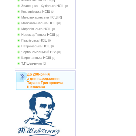
Аполонівська НСШ
[0]
Званецько - Хутірська НСШ
[0]
Котлярівська НСШ
[0]
Малозахаринська НСШ
[0]
Малокалинівська НСШ
[0]
Миропільська НСШ
[0]
Новомар῾ївська НСШ
[0]
Павлівська НСШ
[0]
Петриківська НСШ
[0]
Червономаяцький НВК
[0]
Широчанська НСШ
[0]
Т.Г.Шевченко
[0]
До 200-річчя
з дня народження
Тараса Григоровича
Шевченка