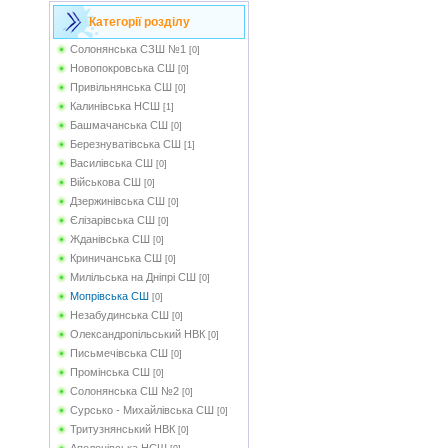
Категорії розділу
Солонянська СЗШ №1
[0]
Новопокровська СШ
[0]
Привільнянська СШ
[0]
Калинівська НСШ
[1]
Башмачанська СШ
[0]
Березнуватівська СШ
[1]
Василівська СШ
[0]
Військова СШ
[0]
Дзержинівська СШ
[0]
Єлізарівська СШ
[0]
Жданівська СШ
[0]
Криничанська СШ
[0]
Милільська на Дніпрі СШ
[0]
Мопрівська СШ
[0]
Незабудинська СШ
[0]
Олександропільський НВК
[0]
Письмечівська СШ
[0]
Промінська СШ
[0]
Солонянська СШ №2
[0]
Сурсько - Михайлівська СШ
[0]
Тритузнянський НВК
[0]