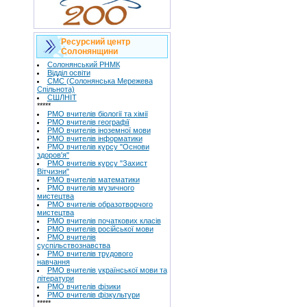
Ресурсний центр
Солонянщини
Солонянський РНМК
Відділ освіти
СМС (Солонянська Мережева
Спільнота)
СШЛНІТ
*****
РМО вчителів біології та хімії
РМО вчителів географії
РМО вчителів іноземної мови
РМО вчителів інформатики
РМО вчителів курсу "Основи
здоров'я"
РМО вчителів курсу "Захист
Вітчизни"
РМО вчителів математики
РМО вчителів музичного
мистецтва
РМО вчителів образотворчого
мистецтва
РМО вчителів початкових класів
РМО вчителів російської мови
РМО вчителів
суспільствознавства
РМО вчителів трудового
навчання
РМО вчителів української мови та
літератури
РМО вчителів фізики
РМО вчителів фізкультури
*****