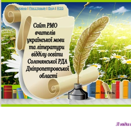
Головна
|
Реєстрація
|
Вхід
|
RSS
Вітаю Вас
Гість
Людина