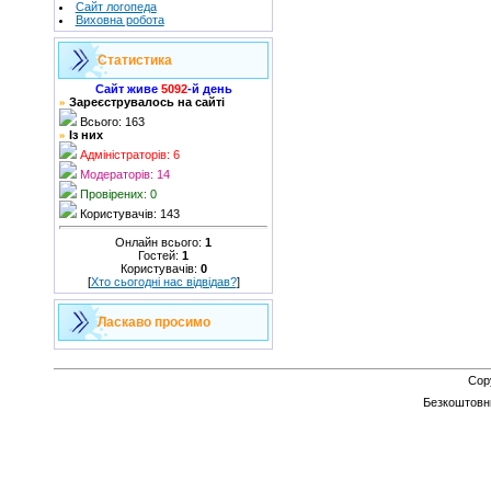
Сайт логопеда
Виховна робота
Статистика
Сайт живе
5092
-й день
Зареєструвалось на сайті
»
Всього: 163
Із них
»
Адміністраторів: 6
Модераторів: 14
Провірених: 0
Користувачів: 143
Онлайн всього:
1
Гостей:
1
Користувачів:
0
[
Хто сьогодні нас відвідав?
]
Ласкаво просимо
Cop
Безкоштов